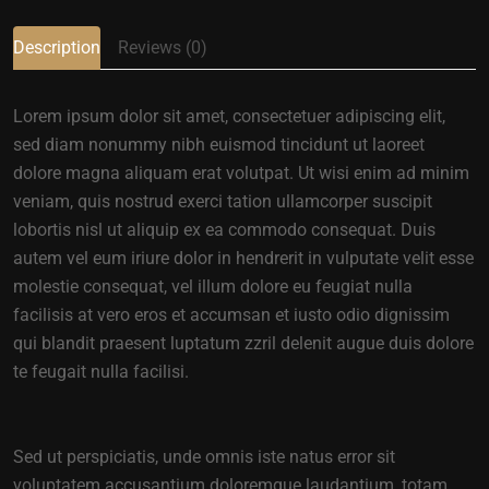
Description
Reviews (0)
Lorem ipsum dolor sit amet, consectetuer adipiscing elit,
sed diam nonummy nibh euismod tincidunt ut laoreet
dolore magna aliquam erat volutpat. Ut wisi enim ad minim
veniam, quis nostrud exerci tation ullamcorper suscipit
lobortis nisl ut aliquip ex ea commodo consequat. Duis
autem vel eum iriure dolor in hendrerit in vulputate velit esse
molestie consequat, vel illum dolore eu feugiat nulla
facilisis at vero eros et accumsan et iusto odio dignissim
qui blandit praesent luptatum zzril delenit augue duis dolore
te feugait nulla facilisi.
Sed ut perspiciatis, unde omnis iste natus error sit
voluptatem accusantium doloremque laudantium, totam