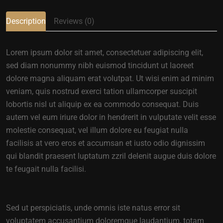
Description
Reviews (0)
Lorem ipsum dolor sit amet, consectetuer adipiscing elit,
sed diam nonummy nibh euismod tincidunt ut laoreet
dolore magna aliquam erat volutpat. Ut wisi enim ad minim
veniam, quis nostrud exerci tation ullamcorper suscipit
lobortis nisl ut aliquip ex ea commodo consequat. Duis
autem vel eum iriure dolor in hendrerit in vulputate velit esse
molestie consequat, vel illum dolore eu feugiat nulla
facilisis at vero eros et accumsan et iusto odio dignissim
qui blandit praesent luptatum zzril delenit augue duis dolore
te feugait nulla facilisi.
Sed ut perspiciatis, unde omnis iste natus error sit
voluptatem accusantium doloremque laudantium, totam