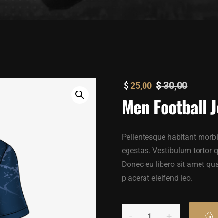
$
30,00
$
25,00
Men Football J
Pellentesque habitant morbi
egestas. Vestibulum tortor qu
Donec eu libero sit amet qu
placerat eleifend leo.