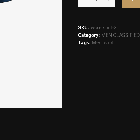
SKU:
woo-tshirt-2
Category:
MEN CLASSIFIED
Tags:
Men
,
shirt