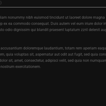
)
d diam nonummy nibh euismod tincidunt ut laoreet dolore magna 
quip ex ea commodo consequat. Duis autem vel eum iriure dolor in 
sto odio dignissim qui blandit praesent luptatum zzril delenit augu
em accusantium doloremque laudantium, totam rem aperiam eaque ip
m, quia voluptas sit, aspernatur aut odit aut fugit, sed quia co
olor sit, amet, consectetur, adipisci velit, sed quia non numqu
 nostrum exercitationem.