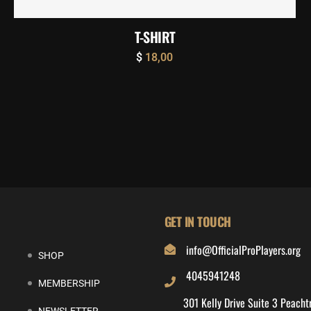
T-SHIRT
$
18,00
GET IN TOUCH
info@OfficialProPlayers.org
SHOP
4045941248
MEMBERSHIP
301 Kelly Drive Suite 3 Peacht